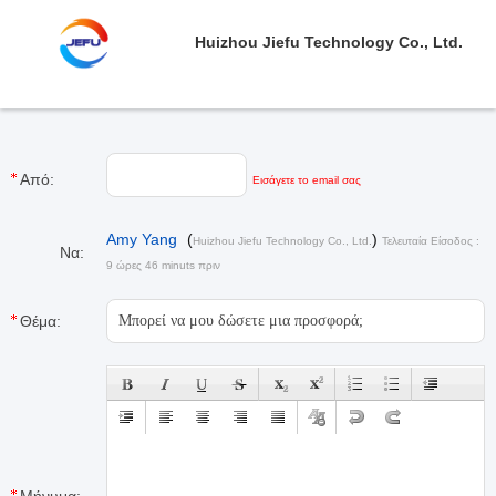
Huizhou Jiefu Technology Co., Ltd.
Από:
Εισάγετε το email σας
Amy Yang
(
)
Huizhou Jiefu Technology Co., Ltd.
Τελευταία Είσοδος :
Να:
9 ώρες 46 minuts πριν
Θέμα: