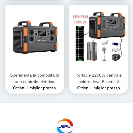
2000W 3000W centrale
alternata 110V/230V
elettrica portatile
personalizzata con controller
MPPT per campeggio
all'aperto
Sperimenta la comodità di
Portatile 1200W centrale
una centrale elettrica
solare deve Essential
Ottieni il miglior prezzo
Ottieni il miglior prezzo
portatile con uscita di onde
Outdoor Battery Power
sinusoidali pure 4 X CA e
Generator con 230V per uso
ingresso di DC 38V 6A
domestico US Tipo di presa