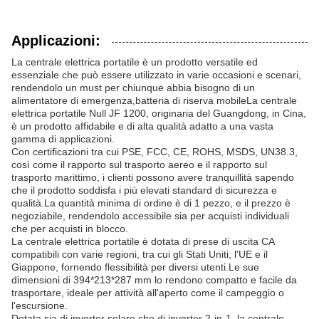
Applicazioni:
La centrale elettrica portatile è un prodotto versatile ed
essenziale che può essere utilizzato in varie occasioni e scenari,
rendendolo un must per chiunque abbia bisogno di un
alimentatore di emergenza,batteria di riserva mobileLa centrale
elettrica portatile Null JF 1200, originaria del Guangdong, in Cina,
è un prodotto affidabile e di alta qualità adatto a una vasta
gamma di applicazioni.
Con certificazioni tra cui PSE, FCC, CE, ROHS, MSDS, UN38.3,
così come il rapporto sul trasporto aereo e il rapporto sul
trasporto marittimo, i clienti possono avere tranquillità sapendo
che il prodotto soddisfa i più elevati standard di sicurezza e
qualità.La quantità minima di ordine è di 1 pezzo, e il prezzo è
negoziabile, rendendolo accessibile sia per acquisti individuali
che per acquisti in blocco.
La centrale elettrica portatile è dotata di prese di uscita CA
compatibili con varie regioni, tra cui gli Stati Uniti, l'UE e il
Giappone, fornendo flessibilità per diversi utenti.Le sue
dimensioni di 394*213*287 mm lo rendono compatto e facile da
trasportare, ideale per attività all'aperto come il campeggio o
l'escursione.
Dotata sia di inverter solare che di inverter 2-in-1, la centrale