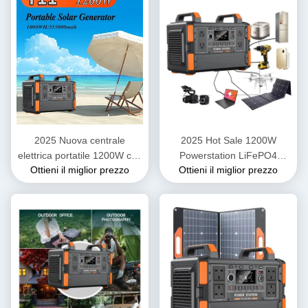
2025 Nuova centrale
2025 Hot Sale 1200W
elettrica portatile 1200W con
Powerstation LiFePO4
Ottieni il miglior prezzo
Ottieni il miglior prezzo
accumulo di energia
Battery Bank Mobile Portable
domestica 1008Wh LiFePO4
Power Station 1000W
Batteria Generatore solare
Generatore solare per
per campeggi all'aperto
alimentazione domestica