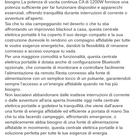
bisogno.La potenza di uscita continua CA di 1200W fornisce una
potenza sufficiente per far funzionare dispositivi e apparecchi
essenziali, offrendo tranquillità durante interruzioni di corrente o
avventure all'aperto.
Sia che tu stia campeggiando nel deserto o che tu stia
affrontando un improvviso blackout a casa, questa centrale
elettrica portatile ti ha coperto.Il suo design compatto e la sua
costruzione durevole lo rendono un compagno affidabile per tutte
le vostre esigenze energetiche, dandoti la flessibilità di rimanere
connesso e acceso ovunque tu vada.
Per una maggiore comodità e funzionalità, questa centrale
elettrica portatile è dotata anche di configurazione Bluetooth
opzionale, che consente di monitorare e controllare facilmente
l'alimentazione da remoto.Resta connesso alla fonte di
alimentazione con un semplice tocco di un pulsante, garantendoti
sempre l'accesso a un'energia affidabile quando ne hai più
bisogno.
Non lasciatevi abbandonare dalle inattese interruzioni di corrente
o dalle avventure all'aria aperta.Investite oggi nella centrale
elettrica portatile e godetevi la tranquillità che viene dall'avere
una fonte di energia affidabile ed efficiente a portata di mano.Sia
che tu stia facendo campeggio, affrontando emergenze, o
semplicemente abbia bisogno di una fonte di alimentazione
affidabile in movimento, questa centrale elettrica portatile è la
soluzione perfetta per tutte le tue esigenze di energia.