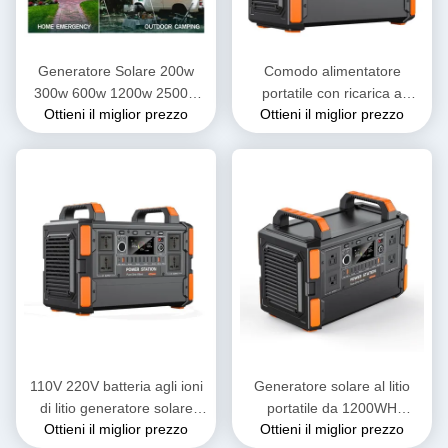
Generatore Solare 200w
Comodo alimentatore
300w 600w 1200w 2500w
portatile con ricarica a
Ottieni il miglior prezzo
Ottieni il miglior prezzo
Banca Esterna Portatile
ingresso DC 1200W e
Solare Lifepo4 Centrale
display a cristalli liquidi
Elettrica Portatile
110V 220V batteria agli ioni
Generatore solare al litio
di litio generatore solare
portatile da 1200WH
Ottieni il miglior prezzo
Ottieni il miglior prezzo
portatile 1000W 1500W
Stazione elettrica a corrente