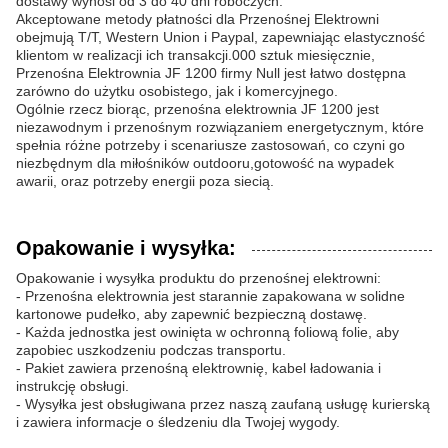
dostawy wynosi od 3 do 40 dni roboczych.
Akceptowane metody płatności dla Przenośnej Elektrowni
obejmują T/T, Western Union i Paypal, zapewniając elastyczność
klientom w realizacji ich transakcji.000 sztuk miesięcznie,
Przenośna Elektrownia JF 1200 firmy Null jest łatwo dostępna
zarówno do użytku osobistego, jak i komercyjnego.
Ogólnie rzecz biorąc, przenośna elektrownia JF 1200 jest
niezawodnym i przenośnym rozwiązaniem energetycznym, które
spełnia różne potrzeby i scenariusze zastosowań, co czyni go
niezbędnym dla miłośników outdooru,gotowość na wypadek
awarii, oraz potrzeby energii poza siecią.
Opakowanie i wysyłka:
Opakowanie i wysyłka produktu do przenośnej elektrowni:
- Przenośna elektrownia jest starannie zapakowana w solidne
kartonowe pudełko, aby zapewnić bezpieczną dostawę.
- Każda jednostka jest owinięta w ochronną foliową folie, aby
zapobiec uszkodzeniu podczas transportu.
- Pakiet zawiera przenośną elektrownię, kabel ładowania i
instrukcję obsługi.
- Wysyłka jest obsługiwana przez naszą zaufaną usługę kurierską
i zawiera informacje o śledzeniu dla Twojej wygody.