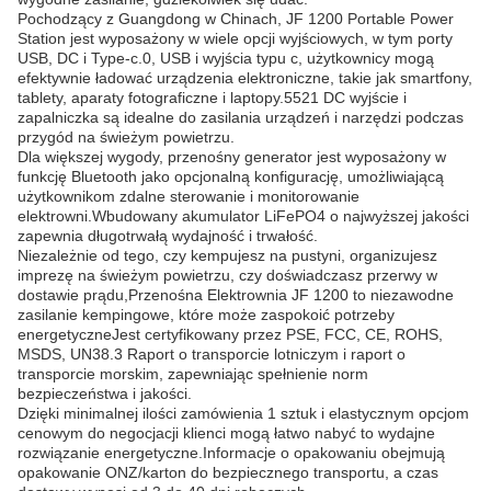
Pochodzący z Guangdong w Chinach, JF 1200 Portable Power
Station jest wyposażony w wiele opcji wyjściowych, w tym porty
USB, DC i Type-c.0, USB i wyjścia typu c, użytkownicy mogą
efektywnie ładować urządzenia elektroniczne, takie jak smartfony,
tablety, aparaty fotograficzne i laptopy.5521 DC wyjście i
zapalniczka są idealne do zasilania urządzeń i narzędzi podczas
przygód na świeżym powietrzu.
Dla większej wygody, przenośny generator jest wyposażony w
funkcję Bluetooth jako opcjonalną konfigurację, umożliwiającą
użytkownikom zdalne sterowanie i monitorowanie
elektrowni.Wbudowany akumulator LiFePO4 o najwyższej jakości
zapewnia długotrwałą wydajność i trwałość.
Niezależnie od tego, czy kempujesz na pustyni, organizujesz
imprezę na świeżym powietrzu, czy doświadczasz przerwy w
dostawie prądu,Przenośna Elektrownia JF 1200 to niezawodne
zasilanie kempingowe, które może zaspokoić potrzeby
energetyczneJest certyfikowany przez PSE, FCC, CE, ROHS,
MSDS, UN38.3 Raport o transporcie lotniczym i raport o
transporcie morskim, zapewniając spełnienie norm
bezpieczeństwa i jakości.
Dzięki minimalnej ilości zamówienia 1 sztuk i elastycznym opcjom
cenowym do negocjacji klienci mogą łatwo nabyć to wydajne
rozwiązanie energetyczne.Informacje o opakowaniu obejmują
opakowanie ONZ/karton do bezpiecznego transportu, a czas