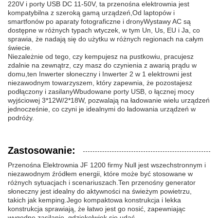
220V i porty USB DC 11-50V, ta przenośna elektrownia jest
kompatybilna z szeroką gamą urządzeń,Od laptopów i
smartfonów po aparaty fotograficzne i dronyWystawy AC są
dostępne w różnych typach wtyczek, w tym Un, Us, EU i Ja, co
sprawia, że nadają się do użytku w różnych regionach na całym
świecie.
Niezależnie od tego, czy kempujesz na pustkowiu, pracujesz
zdalnie na zewnątrz, czy masz do czynienia z awarią prądu w
domu,ten Inwerter słoneczny i Inwerter 2 w 1 elektrowni jest
niezawodnym towarzyszem, który zapewnia, że pozostajesz
podłączony i zasilanyWbudowane porty USB, o łącznej mocy
wyjściowej 3*12W/2*18W, pozwalają na ładowanie wielu urządzeń
jednocześnie, co czyni je idealnymi do ładowania urządzeń w
podróży.
Zastosowanie:
Przenośna Elektrownia JF 1200 firmy Null jest wszechstronnym i
niezawodnym źródłem energii, które może być stosowane w
różnych sytuacjach i scenariuszach.Ten przenośny generator
słoneczny jest idealny do aktywności na świeżym powietrzu,
takich jak kemping.Jego kompaktowa konstrukcja i lekka
konstrukcja sprawiają, że łatwo jest go nosić, zapewniając
wygodne zasilanie, gdziekolwiek się udać.