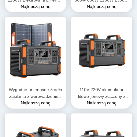
1200W Elektrownia LiFePO4
300W 600W 1200W 2500W
Najlepszą cenę
Najlepszą cenę
Battery Bank Mobilna
Outdoor Bank Przenośna
Przenośna Elektrownia
elektrownia słoneczna
1000W Generator słoneczny
Lifepo4
do zasilania domu
Wygodne przenośne źródło
110V 220V akumulator
zasilania z wprowadzeniem
litowo-jonowy złączony z
Najlepszą cenę
Najlepszą cenę
DC 1200W do ładowania i
sieci przenośny generator
wyświetlaczem ciekłych
słoneczny 1000W 1500W
kryształów
2000W 3000W przenośna
elektrownia