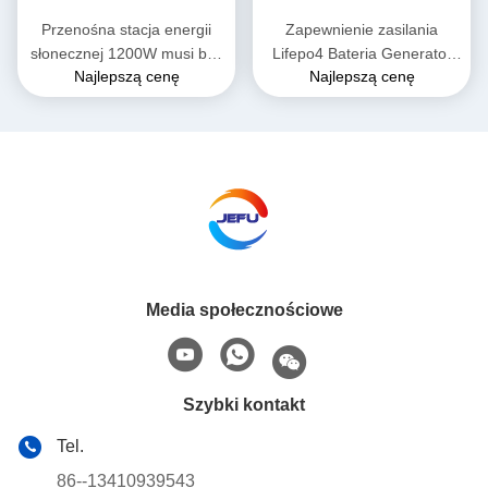
Przenośna stacja energii
Zapewnienie zasilania
słonecznej 1200W musi być
Lifepo4 Bateria Generator
Najlepszą cenę
Najlepszą cenę
podstawowy zewnętrzny
słoneczny 1200w Przenośna
generator energii z
elektrownia 600wh Bank
akumulatorem z 230V do
energii słonecznej Do
użytku domowego
kempingu na zewnątrz
Media społecznościowe
Szybki kontakt
Tel.
86--13410939543