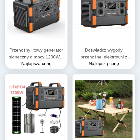
Przenośny litowy generator
Doświadcz wygody
słoneczny o mocy 1200Wh,
przenośnej elektrowni z
Najlepszą cenę
Najlepszą cenę
zamówiona elektrownia AC
wyjściem czystej fali sinus 4
110V/230V z sterownikiem
X AC i wejściem DC 38V 6A
MPPT do kempingu na
zewnątrz