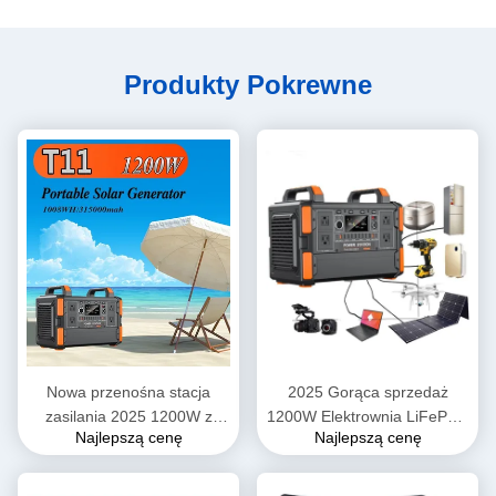
Produkty Pokrewne
Nowa przenośna stacja
2025 Gorąca sprzedaż
zasilania 2025 1200W z
1200W Elektrownia LiFePO4
Najlepszą cenę
Najlepszą cenę
domowym magazynem
Battery Bank Mobilna
energii 1008Wh LiFePO4
Przenośna Elektrownia
Generator słoneczny do
1000W Generator słoneczny