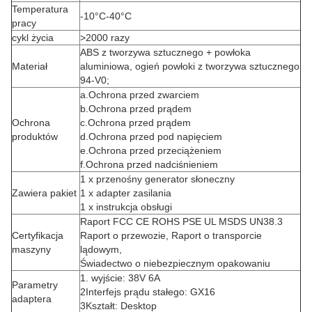
Temperatura
-10°C-40°C
pracy
cykl życia
>2000 razy
ABS z tworzywa sztucznego + powłoka
Materiał
aluminiowa, ogień powłoki z tworzywa sztucznego
94-V0;
a.Ochrona przed zwarciem
b.Ochrona przed prądem
Ochrona
c.Ochrona przed prądem
produktów
d.Ochrona przed pod napięciem
e.Ochrona przed przeciążeniem
f.Ochrona przed nadciśnieniem
1 x przenośny generator słoneczny
Zawiera pakiet
1 x adapter zasilania
1 x instrukcja obsługi
Raport FCC CE ROHS PSE UL MSDS UN38.3
Certyfikacja
Raport o przewozie, Raport o transporcie
maszyny
lądowym,
Świadectwo o niebezpiecznym opakowaniu
1. wyjście: 38V 6A
Parametry
2Interfejs prądu stałego: GX16
adaptera
3Kształt: Desktop