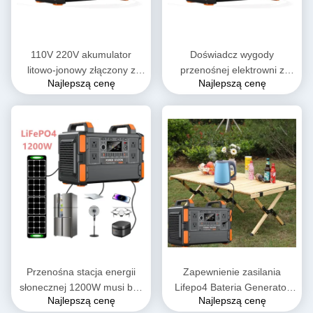
110V 220V akumulator
Doświadcz wygody
litowo-jonowy złączony z
przenośnej elektrowni z
Najlepszą cenę
Najlepszą cenę
sieci przenośny generator
wyjściem czystej fali sinus 4
słoneczny 1000W 1500W
X AC i wejściem DC 38V 6A
2000W 3000W przenośna
elektrownia
Przenośna stacja energii
Zapewnienie zasilania
słonecznej 1200W musi być
Lifepo4 Bateria Generator
Najlepszą cenę
Najlepszą cenę
podstawowy zewnętrzny
słoneczny 1200w Przenośna