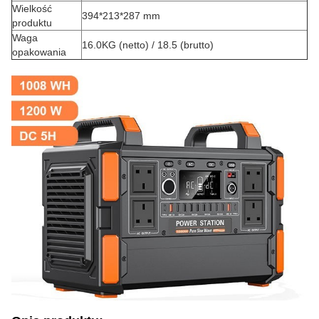
Wielkość
394*213*287 mm
produktu
Waga
16.0KG (netto) / 18.5 (brutto)
opakowania