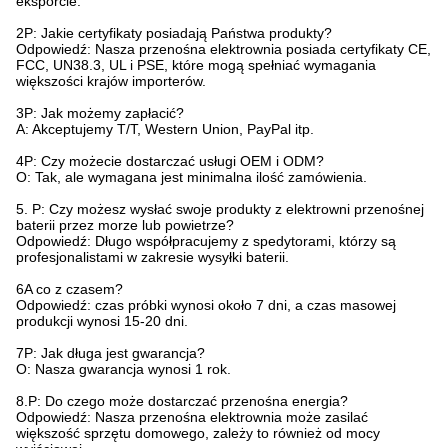
eksporcie.
2P: Jakie certyfikaty posiadają Państwa produkty?
Odpowiedź: Nasza przenośna elektrownia posiada certyfikaty CE,
FCC, UN38.3, UL i PSE, które mogą spełniać wymagania
większości krajów importerów.
3P: Jak możemy zapłacić?
A: Akceptujemy T/T, Western Union, PayPal itp.
4P: Czy możecie dostarczać usługi OEM i ODM?
O: Tak, ale wymagana jest minimalna ilość zamówienia.
5. P: Czy możesz wysłać swoje produkty z elektrowni przenośnej
baterii przez morze lub powietrze?
Odpowiedź: Długo współpracujemy z spedytorami, którzy są
profesjonalistami w zakresie wysyłki baterii.
6A co z czasem?
Odpowiedź: czas próbki wynosi około 7 dni, a czas masowej
produkcji wynosi 15-20 dni.
7P: Jak długa jest gwarancja?
O: Nasza gwarancja wynosi 1 rok.
8.P: Do czego może dostarczać przenośna energia?
Odpowiedź: Nasza przenośna elektrownia może zasilać
większość sprzętu domowego, zależy to również od mocy