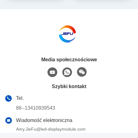
generator energii z
elektrownia 600wh Bank
akumulatorem z 230V do
energii słonecznej Do
użytku domowego
kempingu na zewnątrz
Media społecznościowe
Szybki kontakt
Tel.
86--13410939543
Wiadomość elektroniczna
Amy.JieFu@led-displaymodule.com