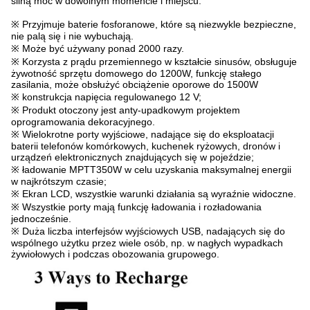
silną moc w dowolnym momencie i miejscu.
※ Przyjmuje baterie fosforanowe, które są niezwykle bezpieczne,
nie palą się i nie wybuchają.
※ Może być używany ponad 2000 razy.
※ Korzysta z prądu przemiennego w kształcie sinusów, obsługuje
żywotność sprzętu domowego do 1200W, funkcję stałego
zasilania, może obsłużyć obciążenie oporowe do 1500W
※ konstrukcja napięcia regulowanego 12 V;
※ Produkt otoczony jest anty-upadkowym projektem
oprogramowania dekoracyjnego.
※ Wielokrotne porty wyjściowe, nadające się do eksploatacji
baterii telefonów komórkowych, kuchenek ryżowych, dronów i
urządzeń elektronicznych znajdujących się w pojeździe;
※ ładowanie MPTT350W w celu uzyskania maksymalnej energii
w najkrótszym czasie;
※ Ekran LCD, wszystkie warunki działania są wyraźnie widoczne.
※ Wszystkie porty mają funkcję ładowania i rozładowania
jednocześnie.
※ Duża liczba interfejsów wyjściowych USB, nadających się do
wspólnego użytku przez wiele osób, np. w nagłych wypadkach
żywiołowych i podczas obozowania grupowego.