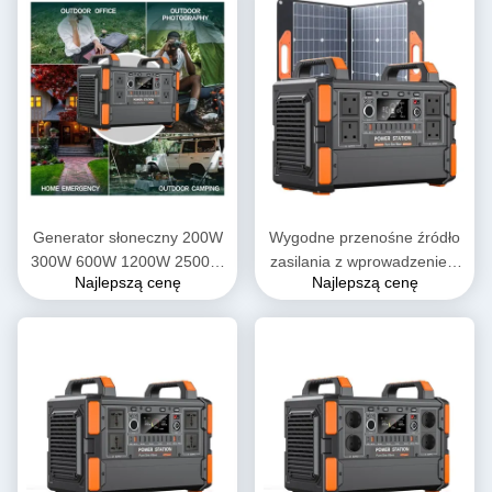
kempingu na zewnątrz
do zasilania domu
Generator słoneczny 200W
Wygodne przenośne źródło
300W 600W 1200W 2500W
zasilania z wprowadzeniem
Najlepszą cenę
Najlepszą cenę
Outdoor Bank Przenośna
DC 1200W do ładowania i
elektrownia słoneczna
wyświetlaczem ciekłych
Lifepo4
kryształów