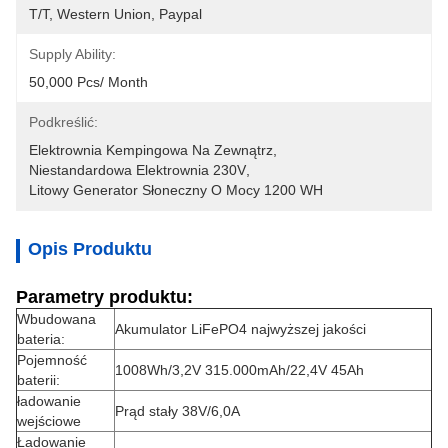
T/T, Western Union, Paypal
Supply Ability:
50,000 Pcs/ Month
Podkreślić:
Elektrownia Kempingowa Na Zewnątrz
, 
Niestandardowa Elektrownia 230V
, 
Litowy Generator Słoneczny O Mocy 1200 WH
Opis Produktu
Parametry produktu:
Wbudowana
Akumulator LiFePO4 najwyższej jakości
bateria:
Pojemność
1008Wh/3,2V 315.000mAh/22,4V 45Ah
baterii:
ładowanie
Prąd stały 38V/6,0A
wejściowe
Ładowanie