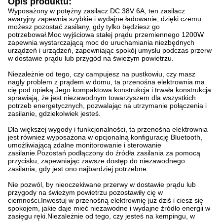
Opis produktu:
Wyposażony w potężny zasilacz DC 38V 6A, ten zasilacz
awaryjny zapewnia szybkie i wydajne ładowanie, dzięki czemu
możesz pozostać zasilany, gdy tylko będziesz go
potrzebował.Moc wyjściowa stałej prądu przemiennego 1200W
zapewnia wystarczającą moc do uruchamiania niezbędnych
urządzeń i urządzeń, zapewniając spokój umysłu podczas przerw
w dostawie prądu lub przygód na świeżym powietrzu.
Niezależnie od tego, czy campujesz na pustkowiu, czy masz
nagły problem z prądem w domu, ta przenośna elektrownia ma
cię pod opieką.Jego kompaktowa konstrukcja i trwała konstrukcja
sprawiają, że jest niezawodnym towarzyszem dla wszystkich
potrzeb energetycznych, pozwalając na utrzymanie połączenia i
zasilanie, gdziekolwiek jesteś.
Dla większej wygody i funkcjonalności, ta przenośna elektrownia
jest również wyposażona w opcjonalną konfigurację Bluetooth,
umożliwiającą zdalne monitorowanie i sterowanie
zasilanie.Pozostań podłączony do źródła zasilania za pomocą
przycisku, zapewniając zawsze dostęp do niezawodnego
zasilania, gdy jest ono najbardziej potrzebne.
Nie pozwól, by nieoczekiwane przerwy w dostawie prądu lub
przygody na świeżym powietrzu pozostawiły cię w
ciemności.Inwestuj w przenośną elektrownię już dziś i ciesz się
spokojem, jakie daje mieć niezawodne i wydajne źródło energii w
zasięgu ręki.Niezależnie od tego, czy jesteś na kempingu, w