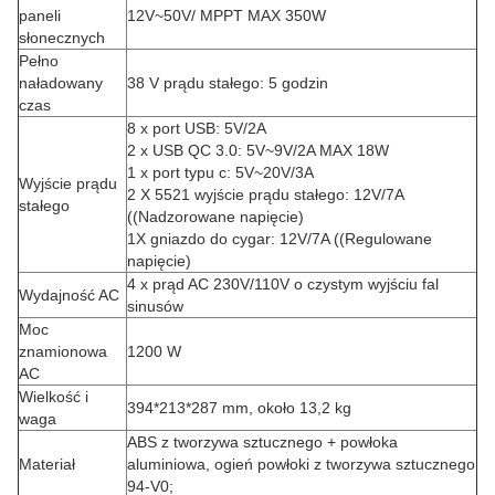
paneli
12V~50V/ MPPT MAX 350W
słonecznych
Pełno
naładowany
38 V prądu stałego: 5 godzin
czas
8 x port USB: 5V/2A
2 x USB QC 3.0: 5V~9V/2A MAX 18W
1 x port typu c: 5V~20V/3A
Wyjście prądu
2 X 5521 wyjście prądu stałego: 12V/7A
stałego
((Nadzorowane napięcie)
1X gniazdo do cygar: 12V/7A ((Regulowane
napięcie)
4 x prąd AC 230V/110V o czystym wyjściu fal
Wydajność AC
sinusów
Moc
znamionowa
1200 W
AC
Wielkość i
394*213*287 mm, około 13,2 kg
waga
ABS z tworzywa sztucznego + powłoka
Materiał
aluminiowa, ogień powłoki z tworzywa sztucznego
94-V0;