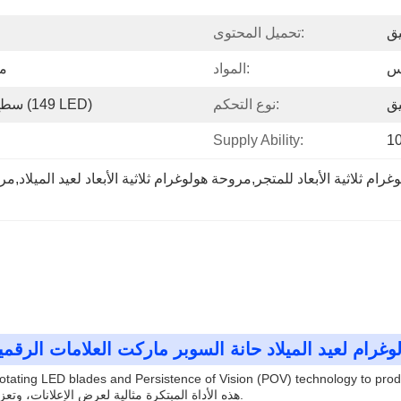
يق
تحميل المحتوى:
بس
المواد:
مر
يق
نوع التحكم:
P20 سطح المكتب بطارية سميكة (149 LED)
Supply Ability:
1
علانات الداخلية 3D مروحة هولوغرام لعيد الميلاد حانة السوبر ماركت العلامات ال
 rotating LED blades and Persistence of Vision (POV) technology to pro
mid-airهذه الأداة المبتكرة مثالية لعرض الإعلانات، وتعزيز تجارب الأحداث، أو إضافة لمسة مستقبلية إلى ديكور المنزل.