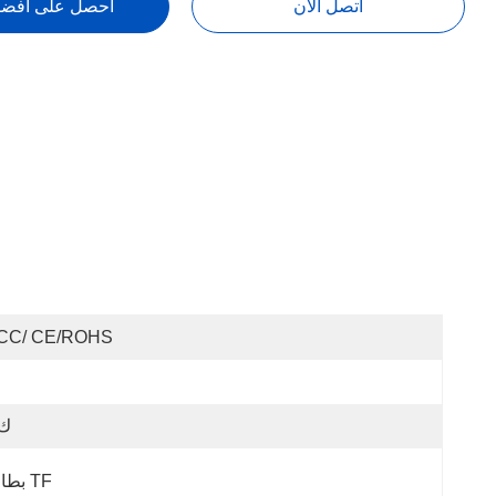
اتصل الآن
احصل على أفض
CC/ CE/ROHS
4 ك
بطاقة TF