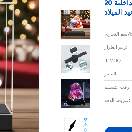
معدات الإعلانات الداخلية 20CM مروحة
د الميلاد
سم التجاري:
رقم الطراز:
الـ MOQ:
السعر:
وقت التسليم:
شروط الدفع: