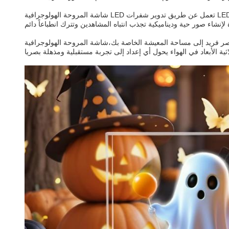
شاشة المروحة الهولوجرافية LED تعمل عن طريق تدوير شفرات LED بسرعة عاليةبينما تكفل تكنولوجيا استمرارية الرؤية أن الصور التي تم إنشاؤها من قبل الشفرات الدورية تشكل عرضًا هولوجيًا متماسكًا ومثيرًا
شة الخاصة بك،شاشة المروحة الهولوجرافية LED توفر حلًا متعدد الاستخدامات ومثيرًا