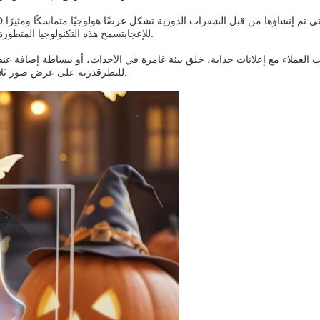
للإعجابتسمح هذه التكنولوجيا المتطورة لإنشاء صور حية وديناميكية تجذب انتباه المشاهدين وتترك انطباعاً دائم.
اء مع إعلانات جذابة، خلق بيئة غامرة في الأحداث، أو ببساطة إضافة عنصر فريد إلى مساحة المعي
للنظرقدرته على عرض صور ثلاثية الأبعاد في الهواء يحول أي إعداد إلى تجربة مستقبلية ومذهلة بصريا.