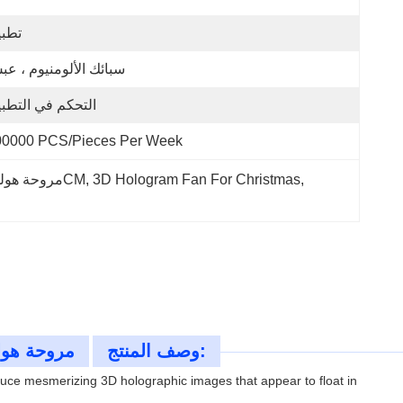
تطب
سبائك الألومنيوم ، ع
التحكم في التطب
00000 PCS/Pieces Per Week
, 
3D Hologram Fan For Christmas
, 
مروحة هولوغرام ثلاثية الأبعاد للمتجر,مروحة هولوغرام ثلاثية الأبعاد لعيد الميلاد,مروحة هولوغرام ثلاثية الأبعاد 20CM
وصف المنتج:
20CM معدات الإ
duce mesmerizing 3D holographic images that appear to float in