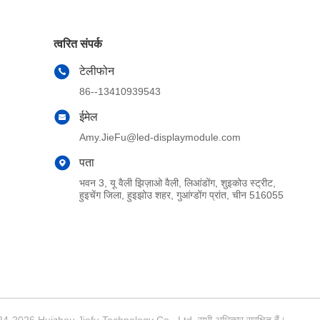
त्वरित संपर्क
टेलीफोन
86--13410939543
ईमेल
Amy.JieFu@led-displaymodule.com
पता
भवन 3, यू वैली झिज़ाओ वैली, लिआंडोंग, शुइकोउ स्ट्रीट,
हुइचेंग जिला, हुइझोउ शहर, गुआंग्डोंग प्रांत, चीन 516055