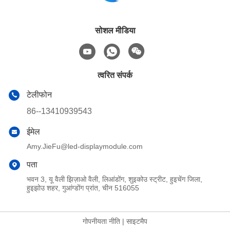
सोशल मीडिया
त्वरित संपर्क
टेलीफोन
86--13410939543
ईमेल
Amy.JieFu@led-displaymodule.com
पता
भवन 3, यू वैली झिज़ाओ वैली, लिआंडोंग, शुइकोउ स्ट्रीट, हुइचेंग जिला,
हुइझोउ शहर, गुआंग्डोंग प्रांत, चीन 516055
गोपनीयता नीति
|
साइटमैप