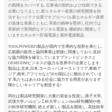
の面積をカバーする, 広東省の契約および信頼できる
企業になりました.新エネルギー産業の研究開発を担
当するハイテク企業ですグローバル新エネルギー産業
の急速な発展とともに 革新の精神を堅持し社内では
革新的で実用的なデジタル電源を 継続的に開発して
いますエネルギー貯蔵電源と屋外電源製品
TOOLPOWERの製品が国内で主導的な役割を果たし,
広範囲の販売と協同事業は密接に関連しており,良好
な協力関係を確立していますブランドビジネスと
OEM/ODMビジネスの協力を世界中の企業とします. 
製品は,北米,日本,ヨーロッパ,オーストラリア,東南ア
ジア,南米,アフリカなど50カ国以上に輸出されていま
す.私たちはあらゆる社会に協力する用意があります
輝かしいキャリアを創造する!
同社は製品研究開発に大量の資金を投資し,孫子大学,
武漢大学,ハルビン工科大学シェンzhen研究機関や他
の科学研究機関, 絶えず新しい製品を開発し, 高技術革