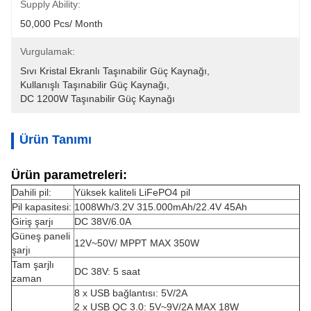
Supply Ability:
50,000 Pcs/ Month
Vurgulamak:
Sıvı Kristal Ekranlı Taşınabilir Güç Kaynağı
, 
Kullanışlı Taşınabilir Güç Kaynağı
, 
DC 1200W Taşınabilir Güç Kaynağı
Ürün Tanımı
Ürün parametreleri:
Dahili pil:
Yüksek kaliteli LiFePO4 pil
Pil kapasitesi:
1008Wh/3.2V 315.000mAh/22.4V 45Ah
Giriş şarjı
DC 38V/6.0A
Güneş paneli
12V~50V/ MPPT MAX 350W
şarjı
Tam şarjlı
DC 38V: 5 saat
zaman
8 x USB bağlantısı: 5V/2A
2 x USB QC 3.0: 5V~9V/2A MAX 18W