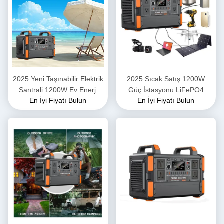
2025 Yeni Taşınabilir Elektrik
2025 Sıcak Satış 1200W
Santrali 1200W Ev Enerji
Güç İstasyonu LiFePO4
En İyi Fiyatı Bulun
En İyi Fiyatı Bulun
Depolaması ile 1008Wh
Batarya Bankası Mobil
LiFePO4 Pilli Güneş
Taşınabilir Güç İstasyonu
Jeneratörü Açık Hava Kampı
1000W Ev Enerji Tedarikçisi
için
Güneş Jeneratörü