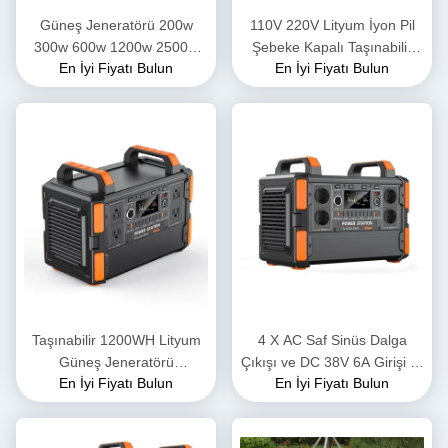
Güneş Jeneratörü 200w
110V 220V Lityum İyon Pil
300w 600w 1200w 2500w
Şebeke Kapalı Taşınabilir
En İyi Fiyatı Bulun
En İyi Fiyatı Bulun
Açık Banko Taşınabilir
Güneş Jeneratörü 1000W
Güneş Lifepo4 Taşınabilir
1500W 2000W 3000W
Elektrik Santrali
Taşınabilir Elektrik Santrali
Taşınabilir 1200WH Lityum
4 X AC Saf Sinüs Dalga
Güneş Jeneratörü
Çıkışı ve DC 38V 6A Girişi ile
En İyi Fiyatı Bulun
En İyi Fiyatı Bulun
Özelleştirilmiş AC 110V/230V
Taşınabilir Elektrik
Güç İstasyonu MPPT Kontrol
Santralinin Kolaylığını
Cihazı İle Dış Mekan Kamp
Deneyin