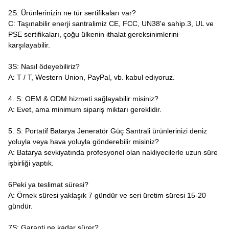
2S: Ürünlerinizin ne tür sertifikaları var?
C: Taşınabilir enerji santralimiz CE, FCC, UN38'e sahip.3, UL ve
PSE sertifikaları, çoğu ülkenin ithalat gereksinimlerini
karşılayabilir.
3S: Nasıl ödeyebiliriz?
A: T / T, Western Union, PayPal, vb. kabul ediyoruz.
4. S: OEM & ODM hizmeti sağlayabilir misiniz?
A: Evet, ama minimum sipariş miktarı gereklidir.
5. S: Portatif Batarya Jeneratör Güç Santrali ürünlerinizi deniz
yoluyla veya hava yoluyla gönderebilir misiniz?
A: Batarya sevkiyatında profesyonel olan nakliyecilerle uzun süre
işbirliği yaptık.
6Peki ya teslimat süresi?
A: Örnek süresi yaklaşık 7 gündür ve seri üretim süresi 15-20
gündür.
7S: Garanti ne kadar sürer?