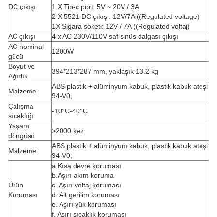
DC çıkışı
1 X Tip-c port: 5V ~ 20V / 3A
2 X 5521 DC çıkışı: 12V/7A ((Regulated voltage)
1X Sigara soketi: 12V / 7A ((Regulated voltaj)
AC çıkışı
4 x AC 230V/110V saf sinüs dalgası çıkışı
AC nominal
1200W
gücü
Boyut ve
394*213*287 mm, yaklaşık 13.2 kg
Ağırlık
ABS plastik + alüminyum kabuk, plastik kabuk ateşi
Malzeme
94-V0;
Çalışma
-10°C-40°C
sıcaklığı
Yaşam
>2000 kez
döngüsü
ABS plastik + alüminyum kabuk, plastik kabuk ateşi
Malzeme
94-V0;
a.Kısa devre koruması
b.Aşırı akım koruma
Ürün
c. Aşırı voltaj koruması
Koruması
d. Alt gerilim koruması
e. Aşırı yük koruması
f. Aşırı sıcaklık koruması