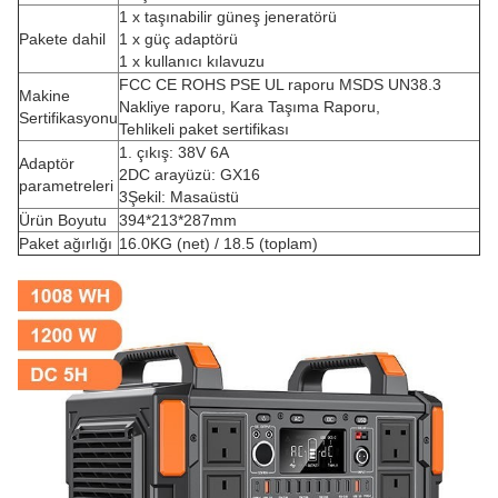
1 x taşınabilir güneş jeneratörü
Pakete dahil
1 x güç adaptörü
1 x kullanıcı kılavuzu
FCC CE ROHS PSE UL raporu MSDS UN38.3
Makine
Nakliye raporu, Kara Taşıma Raporu,
Sertifikasyonu
Tehlikeli paket sertifikası
1. çıkış: 38V 6A
Adaptör
2DC arayüzü: GX16
parametreleri
3Şekil: Masaüstü
Ürün Boyutu
394*213*287mm
Paket ağırlığı
16.0KG (net) / 18.5 (toplam)