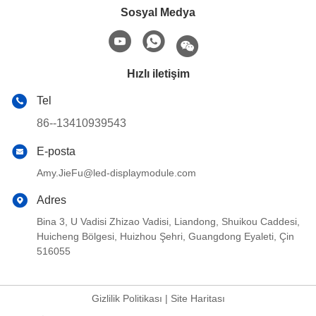
Sosyal Medya
Hızlı iletişim
Tel
86--13410939543
E-posta
Amy.JieFu@led-displaymodule.com
Adres
Bina 3, U Vadisi Zhizao Vadisi, Liandong, Shuikou Caddesi,
Huicheng Bölgesi, Huizhou Şehri, Guangdong Eyaleti, Çin
516055
Gizlilik Politikası
|
Site Haritası