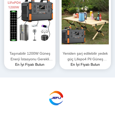
Yürüyüşü İçin
Taşınabilir 1200W Güneş
Yeniden şarj edilebilir yedek
Enerji İstasyonu Gerekli
güç Lifepo4 Pil Güneş
En İyi Fiyatı Bulun
En İyi Fiyatı Bulun
230V ile Dış Batarya Enerji
Jeneratörü 1200w Taşınabilir
Jeneratörü Ev Kullanımı için
Elektrik Santrali 600wh Açık
ABD Fiş Türü
Hava Kampı için Güneş
Enerjisi Bankası