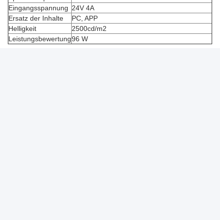
Eingangsspannung
24V 4A
Ersatz der Inhalte
PC, APP
Helligkeit
2500cd/m2
Leistungsbewertung
96 W
Hauptmerkmal
1Erstaunliche 3D-Display-Effekt, leicht zu fangen Augenballen
Zwei.
Hohe Auflösung bis 1080P sorgt für eine klare Anzeige
Drei.
Hohe Helligkeit bis zu 2500 Nits, sichtbar unter
Sonnenschein