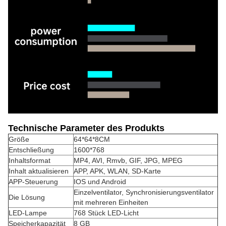
Technische Parameter des Produkts
Größe
64*64*8CM
Entschließung
1600*768
Inhaltsformat
MP4, AVI, Rmvb, GIF, JPG, MPEG
Inhalt aktualisieren
APP, APK, WLAN, SD-Karte
APP-Steuerung
IOS und Android
Einzelventilator, Synchronisierungsventilator
Die Lösung
mit mehreren Einheiten
LED-Lampe
768 Stück LED-Licht
Speicherkapazität
8 GB