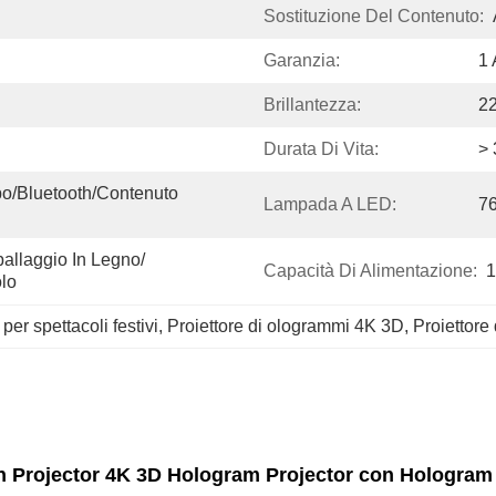
Sostituzione Del Contenuto:
Garanzia:
1
Brillantezza:
2
Durata Di Vita:
> 
o/Bluetooth/Contenuto 
Lampada A LED:
76
allaggio In Legno/ 
Capacità Di Alimentazione:
1
olo
er spettacoli festivi
, 
Proiettore di ologrammi 4K 3D
, 
Proiettore
Projector 4K 3D Hologram Projector con Hologram A