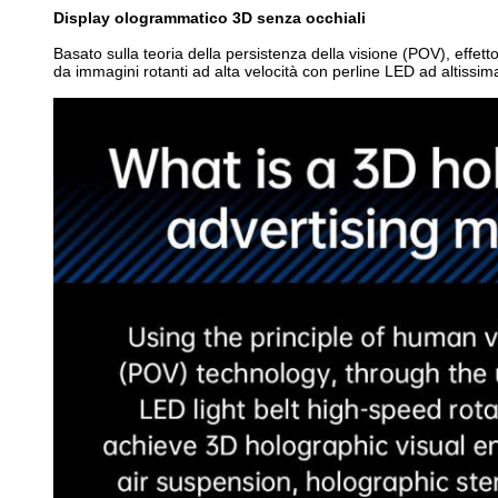
Display ologrammatico 3D senza occhiali
Basato sulla teoria della persistenza della visione (POV), effet
da immagini rotanti ad alta velocità con perline LED ad altissim