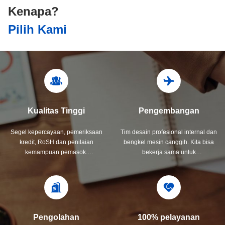
Kenapa?
Pilih Kami
Kualitas Tinggi
Pengembangan
Segel kepercayaan, pemeriksaan
Tim desain profesional internal dan
kredit, RoSH dan penilaian
bengkel mesin canggih. Kita bisa
kemampuan pemasok.
bekerja sama untuk
Perusahaan memiliki sistem
mengembangkan produk yang
kontrol kualitas yang ketat dan
Anda butuhkan.
laboratorium pengujian
profesional.
Pengolahan
100% pelayanan