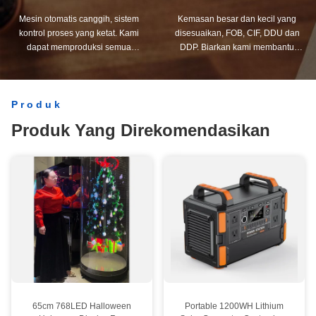
Mesin otomatis canggih, sistem
Kemasan besar dan kecil yang
kontrol proses yang ketat. Kami
disesuaikan, FOB, CIF, DDU dan
dapat memproduksi semua
DDP. Biarkan kami membantu
terminal listrik di luar permintaan
Anda menemukan solusi terbaik
Anda.
untuk semua masalah Anda.
Produk
Produk Yang Direkomendasikan
65cm 768LED Halloween
Portable 1200WH Lithium