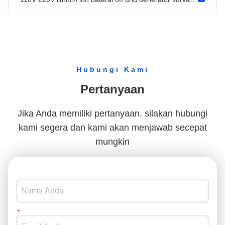
4 X AC Pure Sinus Wave Output Sumber Daya Seluler untuk DC 38V 6A Input Recharging Needs
Stasiun Pembangkit Listrik Tenaga Surya 1200W Portabel Harus Penting Generator Daya Baterai Luar Ruangan Dengan 230V Untuk Penggunaan Rumah Jenis Steker AS
3D Hologram LED Fan Natal 20CM Resolusi Tinggi Cover Perlindungan Akrilik Penggunaan dalam ruangan Pengiriman cepat Bar supermarket OEM
Layanan yang disesuaikan 3D Hologram Fan LED Display Teknologi 5V 3A Input Voltage Resolution Display
Hubungi Kami
MP4/AVI/RMVB/GIF/JEPG/PNG/MKV Format Konten 3D Holographic LED Fan Untuk Demonstrasi Pendidikan
Pertanyaan
20CM Perlengkapan Iklan Indoor Penggemar Hologram 3D Untuk Bar Supermarket Natal Tampilan Tanda Digital Baru
Penggemar Hologram 3D Teknologi Video Iklan Tampilan 3D Holographic LED Fan Billboard Penggemar Hologram 3D
Jika Anda memiliki pertanyaan, silakan hubungi
kami segera dan kami akan menjawab secepat
42cm 224LED LED Display Mini Logo Neon HD Akses Turnstile Dukungan Holographic LED Fan Proyektor Iklan 3D Hologram Fan
mungkin
Tampilan Holografik 3D Dalam / Luar Ruangan Kipas Cahaya Hologram 3D Interaktif Komputer HDMI Teknologi Baru 80cm 1280 LED
65cm 768LED Halloween Hologram Display Fan Projector 4K 3D Hologram Projector With Hologram App Pameran Perayaan
Pengalaman Kenyamanan Pembangkit Listrik Portable dengan 4 X AC Pure Sine Wave Output dan DC 38V 6A Input
Portable 1200WH Lithium Solar Generator Customized AC 110V/230V Power Station Dengan MPPT Controller Untuk Camping Outdoor Hiking
110V 220V lithium ion baterai off grid generator surya portabel 1000W 1500W 2000W 3000W Station Daya Portabel