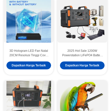
3D Hologram LED Fan Natal
2025 Hot Sale 1200W
20CM Resolusi Tinggi Cover
Powerstation LiFePO4 Battery
Perlindungan Akrilik
Bank Mobile Portable Power
Penggunaan dalam ruangan
Station 1000W Solar
Dapatkan Harga Terbaik
Dapatkan Harga Terbaik
Pengiriman cepat Bar
Generator Untuk Pasokan
supermarket OEM
Listrik Rumah