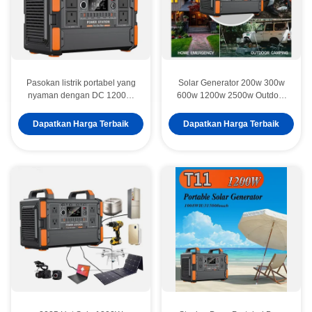
Pasokan listrik portabel yang
Solar Generator 200w 300w
nyaman dengan DC 1200W
600w 1200w 2500w Outdoor
Input Recharging dan Liquid
Bank Portable Solar Lifepo4
Crystal Display
Portable Power Station
Dapatkan Harga Terbaik
Dapatkan Harga Terbaik