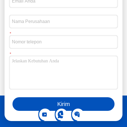
Penggemar Hologram 3D Teknologi Video Iklan Tampilan 3D Holographic LED Fan Billboard Penggemar Hologram 3D
42cm 224LED LED Display Mini Logo Neon HD Akses Turnstile Dukungan Holographic LED Fan Proyektor Iklan 3D Hologram Fan
Anda juga bisa mengikuti kami di media sosial
Kirim