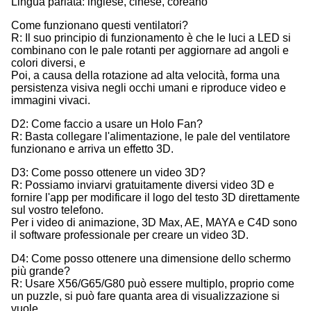
Lingua parlata: inglese, cinese, coreano
Come funzionano questi ventilatori?
R: Il suo principio di funzionamento è che le luci a LED si
combinano con le pale rotanti per aggiornare ad angoli e
colori diversi, e
Poi, a causa della rotazione ad alta velocità, forma una
persistenza visiva negli occhi umani e riproduce video e
immagini vivaci.
D2: Come faccio a usare un Holo Fan?
R: Basta collegare l'alimentazione, le pale del ventilatore
funzionano e arriva un effetto 3D.
D3: Come posso ottenere un video 3D?
R: Possiamo inviarvi gratuitamente diversi video 3D e
fornire l'app per modificare il logo del testo 3D direttamente
sul vostro telefono.
Per i video di animazione, 3D Max, AE, MAYA e C4D sono
il software professionale per creare un video 3D.
D4: Come posso ottenere una dimensione dello schermo
più grande?
R: Usare X56/G65/G80 può essere multiplo, proprio come
un puzzle, si può fare quanta area di visualizzazione si
vuole.