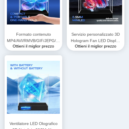
Formato contenuto
Servizio personalizzato 3D
MP4/AVI/RMVB/GIF/JEPG/PNG/MKV
Hologram Fan LED Display
Ottieni il miglior prezzo
Ottieni il miglior prezzo
Ventola LED olografica 3D
Technology 5V 3A Input
per dimostrazioni didattiche
Voltage Resolution Display
Ventilatore LED Olografico