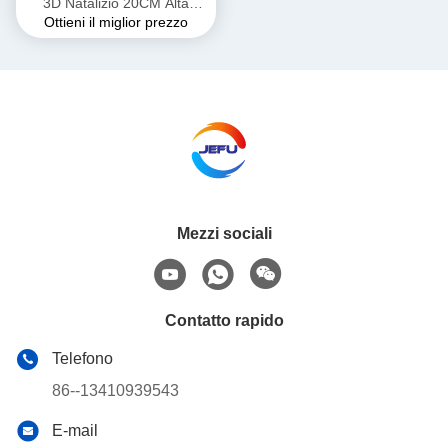
3D Natalizio 20CM Alta
Ottieni il miglior prezzo
Risoluzione Copertura
Protettiva in Acrilico Uso
Interno Consegna Veloce
Supermercato Bar OEM
Mezzi sociali
Contatto rapido
Telefono
86--13410939543
E-mail