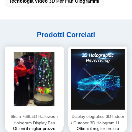
Tecnologia Video 3D Per Fan Ologrammi
Prodotti Correlati
65cm 768LED Halloween
Display olografico 3D Indoor
Hologram Display Fan
/ Outdoor 3D Hologram Light
Ottieni il miglior prezzo
Ottieni il miglior prezzo
Projector 4K 3D Hologram
Fan Computer Interattivo