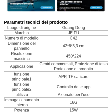
Parametri tecnici del prodotto
Luogo di origine
Guang Dong
Marchio
JE FU
Numero di modello
C42
Dimensione del
42*6*3,3 cm
pannello
Risoluzione
450*224
massima
Centri commerciali, Proiezione di testo
Applicazione
Proiezione di prodotto
funzione
APP, TF caricare
principale1
funzione
Controllo delle app
principale2
utilizzo
Azionato per l'uso
Immagazzinamento
16G
interno
Potenza
15W