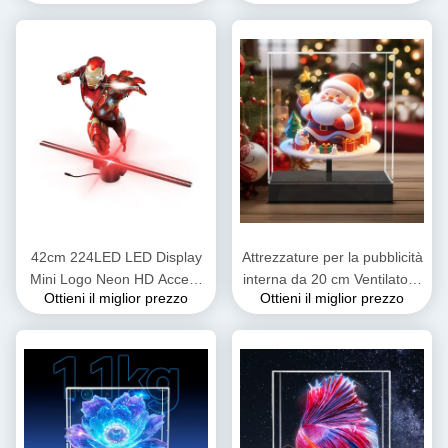
Projector With Hologram App
HDMI Nuova tecnologia
Espositori festivi
80cm 1280 LED
42cm 224LED LED Display
Attrezzature per la pubblicità
Mini Logo Neon HD Access
interna da 20 cm Ventilatore
Ottieni il miglior prezzo
Ottieni il miglior prezzo
Turnstile Supporto
ologramma 3D Per il
Holographic LED Ventilatore
supermercato di Natale Bar
Proiettore Pubblicitario
Nuovi display digitali
Ventilatore 3D Hologramma