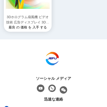
3Dホログラム扇風機 ビデオ
技術 広告ディスプレイ 3Dホ
最良 の 価格 を 入手 する
ログラムLED扇風機 ビルボ
ード 3Dホログラム扇風機
ソーシャル メディア
迅速な連絡