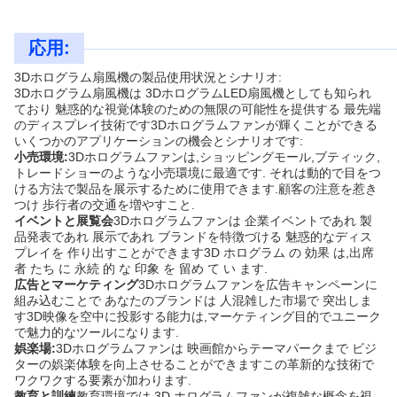
応用:
3Dホログラム扇風機の製品使用状況とシナリオ:
3Dホログラム扇風機は 3DホログラムLED扇風機としても知られ
ており 魅惑的な視覚体験のための無限の可能性を提供する 最先端
のディスプレイ技術です3Dホログラムファンが輝くことができる
いくつかのアプリケーションの機会とシナリオです:
小売環境:
3Dホログラムファンは,ショッピングモール,ブティック,
トレードショーのような小売環境に最適です. それは動的で目をつ
ける方法で製品を展示するために使用できます.顧客の注意を惹き
つけ 歩行者の交通を増やすこと.
イベントと展覧会
3Dホログラムファンは 企業イベントであれ 製
品発表であれ 展示であれ ブランドを特徴づける 魅惑的なディス
プレイを 作り出すことができます3D ホログラム の 効果 は,出席
者 たち に 永続 的 な 印象 を 留め て い ます.
広告とマーケティング
3Dホログラムファンを広告キャンペーンに
組み込むことで あなたのブランドは 人混雑した市場で 突出しま
す3D映像を空中に投影する能力は,マーケティング目的でユニーク
で魅力的なツールになります.
娯楽場:
3Dホログラムファンは 映画館からテーマパークまで ビジ
ターの娯楽体験を向上させることができますこの革新的な技術で
ワクワクする要素が加わります.
教育と訓練
教育環境では 3D ホログラムファンが複雑な概念を視