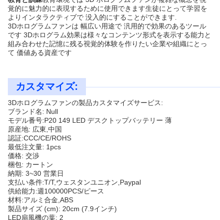
覚的に魅力的に表現するために使用できます生徒にとって学習を
よりインタラクティブで 没入的にすることができます.
3Dホログラムファンは 幅広い用途で 汎用的で効果のあるツール
です 3Dホログラム効果は様々なコンテンツ形式を表示する能力と
組み合わせた記憶に残る視覚的体験を作りたい企業や組織にとっ
て 価値ある資産です
カスタマイズ:
3Dホログラムファンの製品カスタマイズサービス:
ブランド名: Null
モデル番号:P20 149 LED デスクトップバッテリー 薄
原産地: 広東,中国
認証:CCC/CE/ROHS
最低注文量: 1pcs
価格: 交渉
梱包: カートン
納期: 3~30 営業日
支払い条件:T/T,ウェスタンユニオン,Paypal
供給能力:週100000PCS/ピース
材料:アルミ合金,ABS
製品サイズ (cm): 20cm (7.9インチ)
LED扇風機の葉: 2