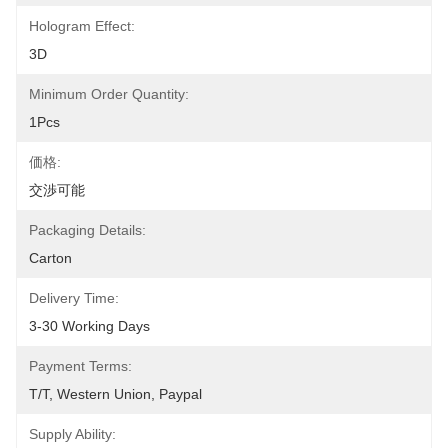
Hologram Effect:
3D
Minimum Order Quantity:
1Pcs
価格:
交渉可能
Packaging Details:
Carton
Delivery Time:
3-30 Working Days
Payment Terms:
T/T, Western Union, Paypal
Supply Ability: