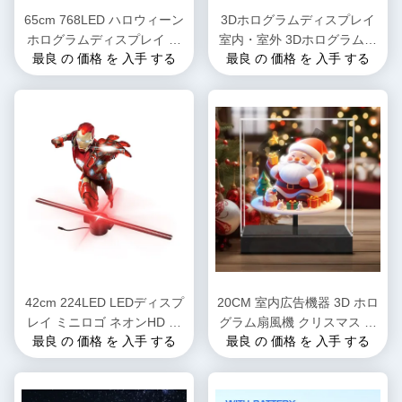
65cm 768LED ハロウィーン
3Dホログラムディスプレイ
ホログラムディスプレイ フ
室内・室外 3Dホログラムラ
最良 の 価格 を 入手 する
最良 の 価格 を 入手 する
ァンのプロジェクター 4K 3D
イトファン コンピュータ イ
ホログラムプロジェクター
ンタラクティブ HDMI 新技術
ホログラムアプリ付き 祝日
80cm 1280 LED
ディスプレイ
42cm 224LED LEDディスプ
20CM 室内広告機器 3D ホロ
レイ ミニロゴ ネオンHD ア
グラム扇風機 クリスマス ス
最良 の 価格 を 入手 する
最良 の 価格 を 入手 する
クセス ターンスタイル サポ
ーパーマーケット バー 新品
ート ホログラムLEDファン
デジタルサイネージディスプ
プロジェクター 広告 3D ホロ
レイ
グラムファン