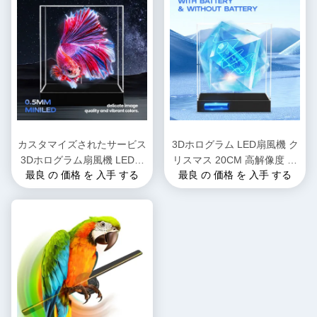
カスタマイズされたサービス
3Dホログラム LED扇風機 ク
3Dホログラム扇風機 LEDデ
リスマス 20CM 高解像度 ア
最良 の 価格 を 入手 する
最良 の 価格 を 入手 する
ィスプレイ技術 5V 3A 入力
クリル保護カバー 室内使用
電圧解像度ディスプレイ
快速配送 スーパーマーケッ
トバー OEM