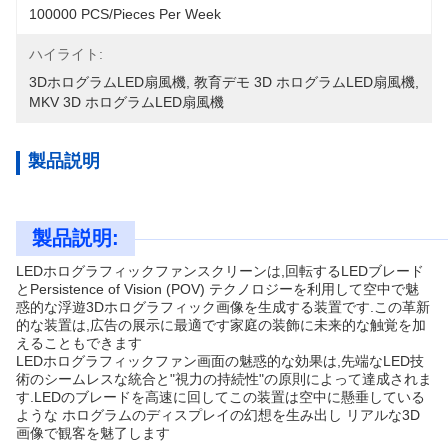
100000 PCS/Pieces Per Week
ハイライト:
3DホログラムLED扇風機
, 
教育デモ 3D ホログラムLED扇風機
, 
MKV 3D ホログラムLED扇風機
製品説明
製品説明:
LEDホログラフィックファンスクリーンは,回転するLEDブレード
とPersistence of Vision (POV) テクノロジーを利用して空中で魅
惑的な浮遊3Dホログラフィック画像を生成する装置です.この革新
的な装置は,広告の展示に最適です家庭の装飾に未来的な触覚を加
えることもできます
LEDホログラフィックファン画面の魅惑的な効果は,先端なLED技
術のシームレスな統合と"視力の持続性"の原則によって達成されま
す.LEDのブレードを高速に回してこの装置は空中に懸垂している
ような ホログラムのディスプレイの幻想を生み出し リアルな3D
画像で観客を魅了します