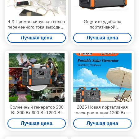
4 X Прямая синусная волна
Ощутите удобство
переменного тока выходной
портативной
мобильный источник
электростанции с выходом
Лучшая цена
Лучшая цена
питания для потребности в
чистых синусных волн 4 X
перезарядке ВВ 6А
AC и входом DC 38V 6A
Солнечный генератор 200
2025 Новая портативная
Вт 300 Вт 600 Вт 1200 Вт
электростанция 1200 Вт с
2500 Вт Наружный
домашним хранилищем
Лучшая цена
Лучшая цена
банковский портативный
энергии 1008Wh LiFePO4
солнечный Lifepo4
батарейный солнечный
портативная
генератор для кемпинга на