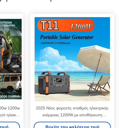
600w 1200w
2025 Νέος φορητός σταθμός ηλεκτρικής
ητό ηλιακό
ενέργειας 1200W με αποθήκευση
ραγωγής
ενέργειας στο σπίτι 1008Wh LiFePO4
τιμή
Βρείτε την καλύτερη τιμή