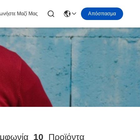
ωνήστε Μαζί Μας
Απόσπασμα
μφωνία
10
Προϊόντα