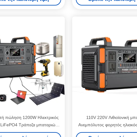
6A
ενέργειας
τή πώληση 1200W Ηλεκτρικός
110V 220V Λιθιοϊονική μπ
 LiFePO4 Τράπεζα μπαταριών
Ανεμπόλυτος φορητός ηλιακός
 φορητός σταθμός ηλεκτρικής
1000W 1500W 2000W 3000W