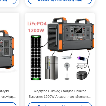
μπαταρία Ηλιακή γεννήτρια για υπαίθρια
κάμπινγκ
αταρία
Φορητός Ηλιακός Σταθμός Ηλιακής
 γεννήτης
Ενέργειας 1200W Απαραίτητος εξωτερικός
 φορητός
γεννήτης ηλεκτρικής ενέργειας με μπαταρία