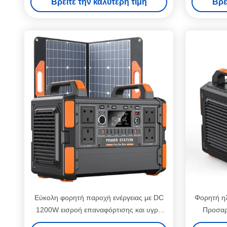
Βρείτε την καλύτερη τιμή
Βρε
Solor Power Bank για υπαίθριο κάμπινγκ
ενέργειας 
παροχή η
Εύκολη φορητή παροχή ενέργειας με DC
Φορητή ηλ
1200W εισροή επαναφόρτισης και υγρό
Προσαρ
κρύσταλλο οθόνη
ενέργειας