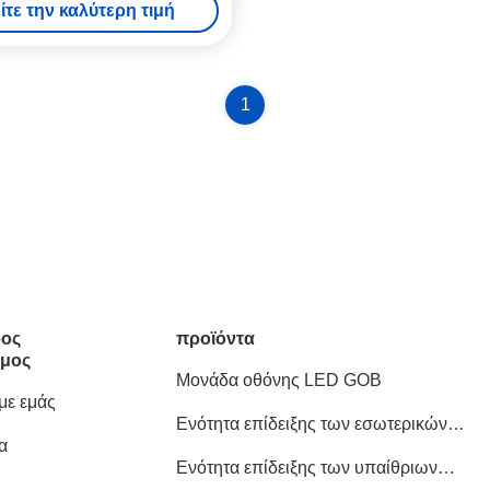
ίτε την καλύτερη τιμή
ριες πεζοπορίες κατασκήνωσης
1
ος
προϊόντα
μος
Μονάδα οθόνης LED GOB
 με εμάς
Ενότητα επίδειξης των εσωτερικών
α
οδηγήσεων
Ενότητα επίδειξης των υπαίθριων