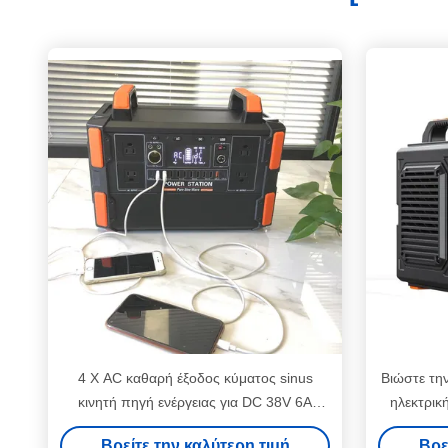
4 X AC καθαρή έξοδος κύματος sinus
Βιώστε τη
κινητή πηγή ενέργειας για DC 38V 6A
ηλεκτρικ
εισροής επαναφόρτισης αναγκών
κύματος s
Βρείτε την καλύτερη τιμή
Βρε