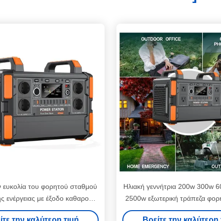
ν ευκολία του φορητού σταθμού
Ηλιακή γεννήτρια 200w 300w 
ής ενέργειας με έξοδο καθαρού
2500w εξωτερική τράπεζα φορ
inus 4 X AC και εισροή DC 38V
Lifepo4 φορητό σταθμό πα
ίτε την καλύτερη τιμή
Βρείτε την καλύτερη 