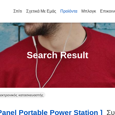
Σπίτι
Σχετικά Με Εμάς
Προϊόντα
Μπλογκ
Επικοιν
Search Result
Ηλεκτρονικός κατασκευαστής
anel Portable Power Station ]
Συ