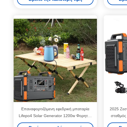
Επαναφορτιζόμενη εφεδρική μπαταρία
2025 Ζεσ
Lifepo4 Solar Generator 1200w Φορητός
σταθμός
σταθμός παραγωγής ενέργειας 600wh
Κινητός