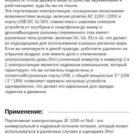
мощность, чтобы держать ваши устройства заряженными и
работающими, куда бы вы ни пошли.
Эта портативная электростанция, оснащенная несколькими
возможностями выхода, включая розетки AC 110V / 220V и
порты USB DC 11-50V, совместима с широким спектром
устройств,от ноутбуков и смартфонов до камер и
дроновВыходные разъемы переменного тока имеют
различные типы розетки, включая Un, Us, EU и Ja, что делает
их подходящими для использования в разных регионах мира.
Если вы кемпируете в дикой природе, работаете удаленно на
открытом воздухе, или имеете дело с отключением
электроэнергии дома,Этот солнечный инвертор и инвертор 2 в
1 электростанции является надежным компаньоном, который
гарантирует, что вы остаетесь подключены и
питаютсяВстроенные порты USB, с общей мощностью 3 * 12W
/ 2 * 18W, позволяют заряжать несколько устройств
одновременно, что делает его идеальным для зарядки
гаджетов в движении.
Применение:
Портативная электростанция JF 1200 от Null - это
универсальный и надежный источник питания, который может
использоваться в различных случаях и сценариях.Этот