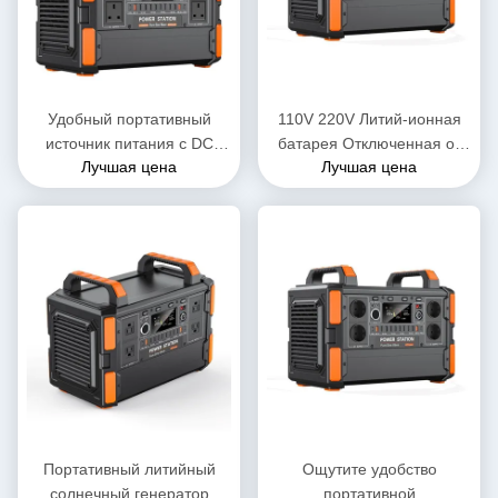
Удобный портативный
110V 220V Литий-ионная
источник питания с DC
батарея Отключенная от
Лучшая цена
Лучшая цена
1200W входной зарядкой и
сети портативный
жидкокристаллическим
солнечный генератор
дисплеем
1000W 1500W 2000W
3000W портативная
электростанция
Портативный литийный
Ощутите удобство
солнечный генератор
портативной