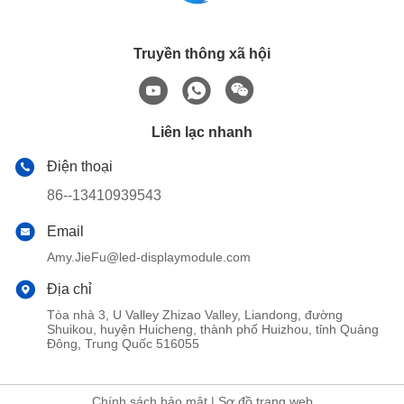
Truyền thông xã hội
Liên lạc nhanh
Điện thoại
86--13410939543
Email
Amy.JieFu@led-displaymodule.com
Địa chỉ
Tòa nhà 3, U Valley Zhizao Valley, Liandong, đường
Shuikou, huyện Huicheng, thành phố Huizhou, tỉnh Quảng
Đông, Trung Quốc 516055
Chính sách bảo mật
|
Sơ đồ trang web